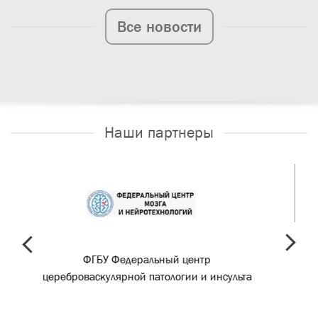
Все новости
Наши партнеры
prev
next
ГБУ Федеральный центр
ГБУЗ «ПКБ №
скулярной патологии и инсульта