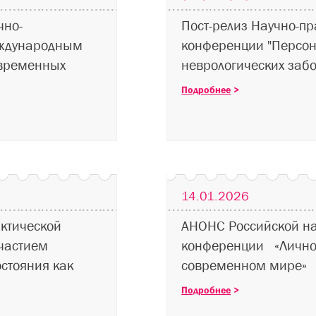
чно-
Пост-релиз Научно-пр
еждународным
конференции "Персо
овременных
неврологических заб
Подробнее
>
14.01.2026
ктической
АНОНС Российской на
частием
конференции «Личнос
стояния как
современном мире»
Подробнее
>