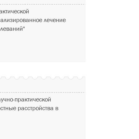
актической
нализированное лечение
олеваний"
учно-практической
тные расстройства в