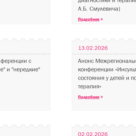
диагностики и терапи
А.Б. Смулевича)
Подробнее
>
13.02.2026
нференции с
Анонс Межрегиональн
" и "нередкие"
конференции «Инсульт
состояния у детей и п
терапия»
Подробнее
>
02.02.2026