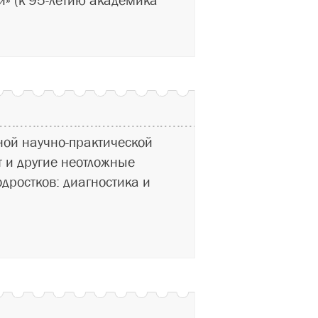
и» (к 95-летию академика
ой научно-практической
 и другие неотложные
одростков: диагностика и