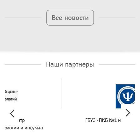
Все новости
Наши партнеры
prev
next
ГБУЗ «ПКБ №1 им Н.А Алексеева ДЗМ»
а