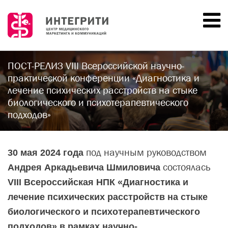
ВХОД
ГЛАВНАЯ
ПОСТ-РЕЛИЗ VIII Всероссийской научно-
практической конференции «Диагностика и
НОВОСТИ
лечение психических расстройств на стыке
биологического и психотерапевтического
МЕРОПРИЯТИЯ
подходов»
ПРОШЕДШИЕ
ДОКЛАДЧИКИ
под научным руководством
30 мая 2024 года
состоялась
ПАРТНЁРЫ
Андрея Аркадьевича Шмиловича
VIII Всероссийская НПК «Диагностика и
О НАС
лечение психических расстройств на стыке
КОНТАКТЫ
биологического и психотерапевтического
подходов» в рамках научно-